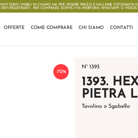
CONTI SONO VISIBILI IN CHIARO MA PER VEDERE PREZZI E GALLERIE FOTOGRAFICH
DEVI REGISTRARTI - PER COMPRARE, SCRIVICI VIA
WEBFORM
,
WHATSAPP
, O
VIDEOC
OFFERTE
COME COMPRARE
CHI SIAMO
CONTATTI
N° 1393
-70%
1393. H
PIETRA 
Tavolino o Sgabello