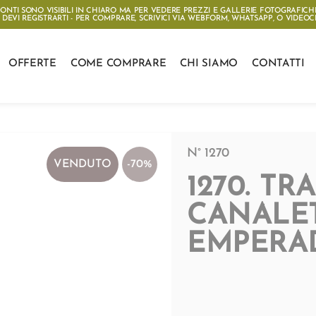
CONTI SONO VISIBILI IN CHIARO MA PER VEDERE PREZZI E GALLERIE FOTOGRAFICH
DEVI REGISTRARTI - PER COMPRARE, SCRIVICI VIA
WEBFORM
,
WHATSAPP
, O
VIDEOC
OFFERTE
COME COMPRARE
CHI SIAMO
CONTATTI
N° 1270
VENDUTO
-70%
1270. T
CANALE
EMPERA